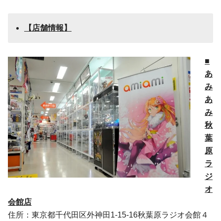
【店舗情報】
■
あ
み
あ
み
秋
葉
原
ラ
ジ
オ
会館店
住所：東京都千代田区外神田1-15-16秋葉原ラジオ会館４