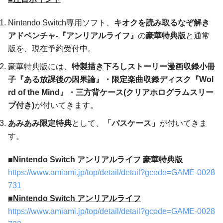
Nintendo Switch専用ソフト、
キオクを読み取るなぞ解き
アドベンチャ-『アンリアルライフ』
の
豪華特典版
と通常
版を、現在予約受付中。
豪華特典版には、
特製描き下ろしストーリー漫画収録小冊
子『ある放課後の因果論』・限定楽曲収録ディスク『Wol
rd of the Mind』・三方背ケース(クリアホログラムスリー
ブ付き)
が付いてきます。
あみあみ限定特典
として、
「パスケース」
が付いてきま
す。
■Nintendo Switch アンリアルライフ 豪華特典版
https://www.amiami.jp/top/detail/detail?gcode=GAME-0028
731
■Nintendo Switch アンリアルライフ
https://www.amiami.jp/top/detail/detail?gcode=GAME-0028