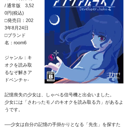
/ 通常版 3,52
0円(税込)
□発売日：202
3年8月24日
□ブランド
名：room6
ジャンル：キ
オクを読み取
るなぞ解きア
ドベンチャ-
記憶喪失の少女は、しゃべる信号機と出会いました。
少女には「さわったモノのキオクを読み取る力」があるよ
うです。
──少女は自分の記憶の手掛かりとなる「先生」を探すた