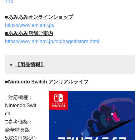
732
■あみあみ
オンライン
ショッ
プ
https://www.amiami.jp/
■あみあみ店舗ご案内
https://www.amiami.jp/top/page/t/store.html
【
製品
情報】
■
Nintendo Switch アンリアルライフ
□対応機種：
Nintendo Swit
ch
□参考価格：
豪華特典版
5,830円(税込)