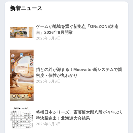
新着ニュース
ゲームが地域を繋ぐ新拠点「ONeZONE湘南
台」2026年8月開業
2026年8月8日
猫との絆が深まる！Meowster新システムで親
密度・個性が丸わかり
2026年8月8日
将棋日本シリーズ、斎藤慎太郎八段が４年ぶり
準決勝進出！北海道大会結果
2026年8月8日