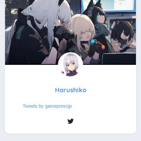
Harushiko
Tweets by gamepressjp