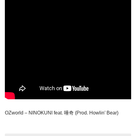
OZworld – NINOKUNI feat. 唾奇 (Prod. Howlin’ Bear)