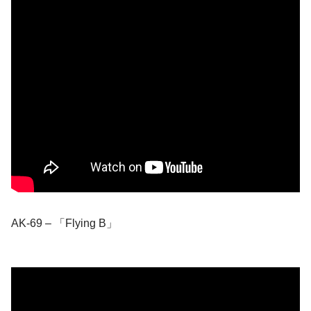
AK-69 – 「Flying B」