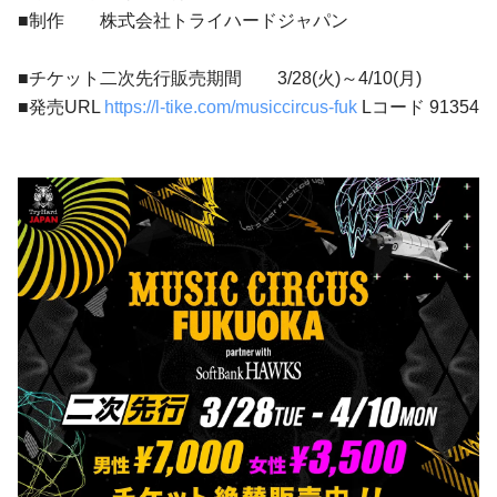
■制作 株式会社トライハードジャパン
■チケット二次先行販売期間 3/28(火)～4/10(月)
■発売URL
https://l-tike.com/musiccircus-fuk
Lコード 91354