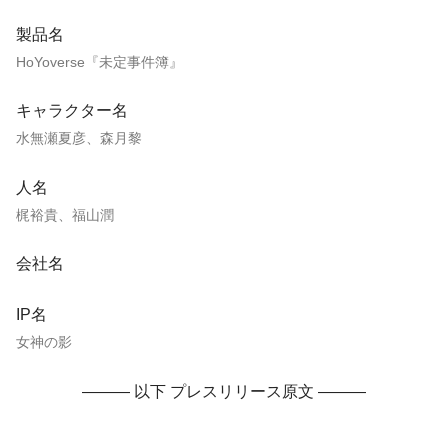
製品名
HoYoverse『未定事件簿』
キャラクター名
水無瀬夏彦、森月黎
人名
梶裕貴、福山潤
会社名
IP名
女神の影
——— 以下 プレスリリース原文 ———