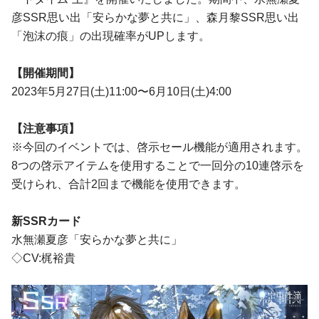
彦SSR思い出「安らかな夢と共に」、森月黎SSR思い出
「泡沫の痕」の出現確率がUPします。
【開催期間】
2023年5月27日(土)11:00〜6月10日(土)4:00
【注意事項】
※今回のイベントでは、啓示セール機能が適用されます。
8つの啓示アイテムを使用することで一回分の10連啓示を
受けられ、合計2回まで機能を使用できます。
新SSRカード
水無瀬夏彦「安らかな夢と共に」
◇CV:梶裕貴