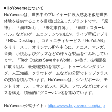
■HoYoverseについて
HoYoverseは、世界中のプレイヤーに没入感ある仮想世界
体験を提供することを目標に設立したブランドです。『原
神』、『崩壊3rd』、『未定事件簿』、『崩壊：スターレ
イル』などのゲームコンテンツのほか、ライブ壁紙アプリ
『N0va Desktop』、コミュニティサービス『HoYoLAB』
をリリースし、オリジナルIPを中心に、アニメ、マンガ、
音楽、小説およびグッズなどの様々な製品を生み出してい
ます。「Tech Otakus Save the World」を掲げ、技術開発
に取り組み、最先端技術を追求し、トゥーンレンダリン
グ、人工知能、クラウドゲームなどの分野でトップクラス
の技術を積んでいます。HoYoverseは、シンガポール、モ
ントリオール、ロサンゼルス、東京、ソウルなどにオフィ
スを構え、積極的にグローバル化を進めています。
HoYoverse公式サイト：
https://www.hoyoverse.com/ja-jp