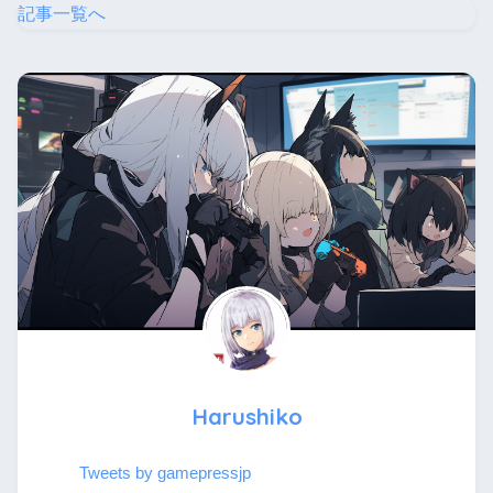
記事一覧へ
Harushiko
Tweets by gamepressjp