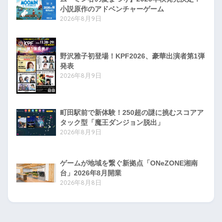
小説原作のアドベンチャーゲーム
2026年8月9日
野沢雅子初登場！KPF2026、豪華出演者第1弾
発表
2026年8月9日
町田駅前で新体験！250超の謎に挑むスコアア
タック型「魔王ダンジョン脱出」
2026年8月9日
ゲームが地域を繋ぐ新拠点「ONeZONE湘南
台」2026年8月開業
2026年8月8日