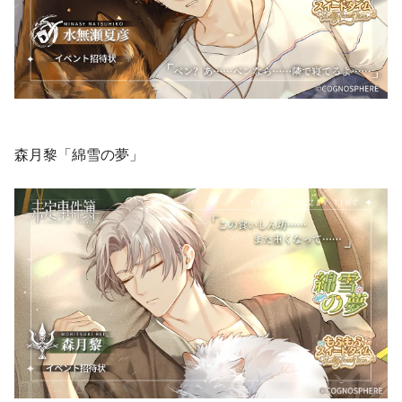
森月黎「綿雪の夢」