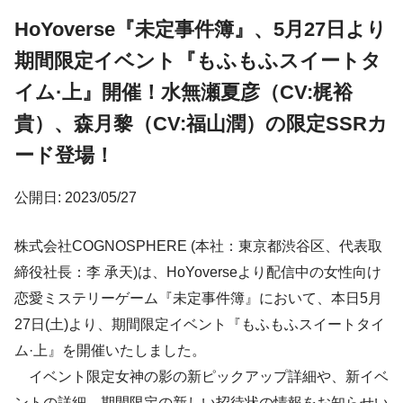
HoYoverse『未定事件簿』、5月27日より
期間限定イベント『もふもふスイートタ
イム·上』開催！水無瀬夏彦（CV:梶裕
貴）、森月黎（CV:福山潤）の限定SSRカ
ード登場！
公開日: 2023/05/27
株式会社COGNOSPHERE (本社：東京都渋谷区、代表取
締役社長：李 承天)は、HoYoverseより配信中の女性向け
恋愛ミステリーゲーム『未定事件簿』において、本日5月
27日(土)より、期間限定イベント『もふもふスイートタイ
ム·上』を開催いたしました。
イベント限定女神の影の新ピックアップ詳細や、新イベ
ントの詳細、期間限定の新しい招待状の情報をお知らせい