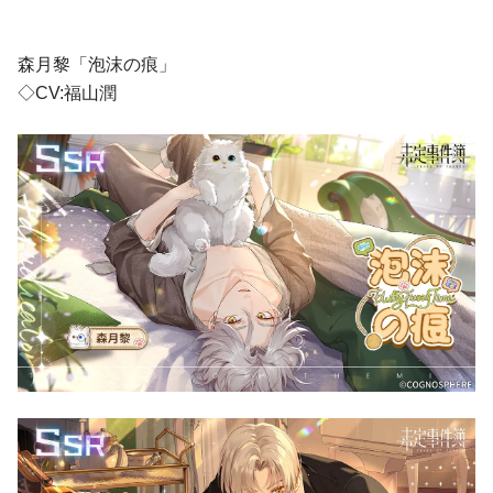
森月黎「泡沫の痕」
◇CV:福山潤