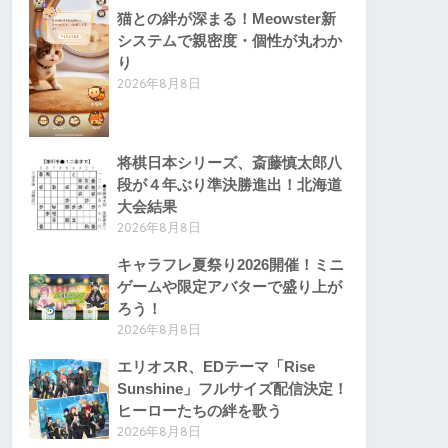
猫との絆が深まる！Meowster新
システムで親密度・個性が丸わか
り
2026年8月8日
将棋日本シリーズ、斎藤慎太郎八
段が４年ぶり準決勝進出！北海道
大会結果
2026年8月8日
キャラフレ夏祭り2026開催！ミニ
ゲームや限定アバターで盛り上が
ろう！
2026年8月8日
エリオスR、EDテーマ「Rise
Sunshine」フルサイズ配信決定！
ヒーローたちの絆を歌う
2026年8月8日