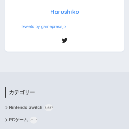
Harushiko
Tweets by gamepressjp
カテゴリー
Nintendo Switch
3,687
PCゲーム
7,153