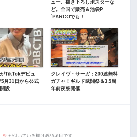
ュー、描き下ろしポスターな
ど。全国で販売＆池袋P
´PARCOでも！
TikTokデビュ
クレイヴ・サーガ：200連無料
年5月31日から公式
ガチャ！ギルド武闘祭＆3.5周
開設
年前夜祭開催
。
※
が付いている欄は必須項目です