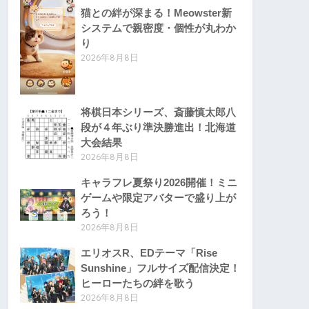
猫との絆が深まる！Meowster新
システムで親密度・個性が丸わか
り
2026年8月8日
将棋日本シリーズ、斎藤慎太郎八
段が４年ぶり準決勝進出！北海道
大会結果
2026年8月8日
キャラフレ夏祭り2026開催！ミニ
ゲームや限定アバターで盛り上が
ろう！
2026年8月8日
エリオスR、EDテーマ「Rise
Sunshine」フルサイズ配信決定！
ヒーローたちの絆を歌う
2026年8月8日