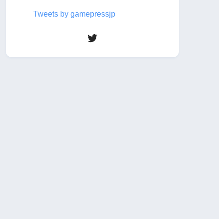
Tweets by gamepressjp