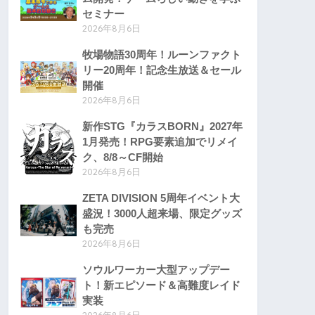
セミナー
2026年8月6日
牧場物語30周年！ルーンファクト
リー20周年！記念生放送＆セール
開催
2026年8月6日
新作STG『カラスBORN』2027年
1月発売！RPG要素追加でリメイ
ク、8/8～CF開始
2026年8月6日
ZETA DIVISION 5周年イベント大
盛況！3000人超来場、限定グッズ
も完売
2026年8月6日
ソウルワーカー大型アップデー
ト！新エピソード＆高難度レイド
実装