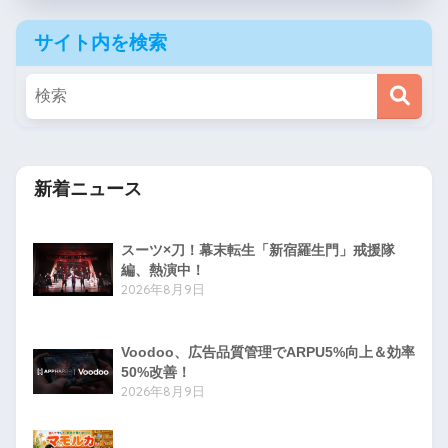
サイト内を検索
新着ニュース
スーツ×刀！幕末転生「新宿羅生門」戒援隊
編、熱演中！
2026年8月9日
Voodoo、広告品質管理でARPU5%向上＆効率
50%改善！
2026年8月9日