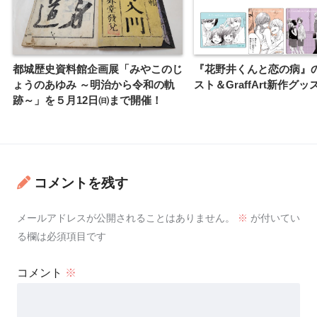
都城歴史資料館企画展「みやこのじ
『花野井くんと恋の病』
ょうのあゆみ ～明治から令和の軌
スト＆GraffArt新作グ
跡～」を５月12日㈰まで開催！
コメントを残す
メールアドレスが公開されることはありません。
※
が付いてい
る欄は必須項目です
コメント
※