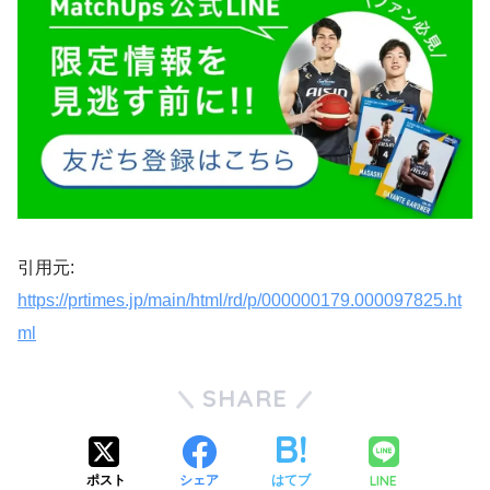
引用元:
https://prtimes.jp/main/html/rd/p/000000179.000097825.ht
ml
SHARE
LINE
ポスト
シェア
はてブ