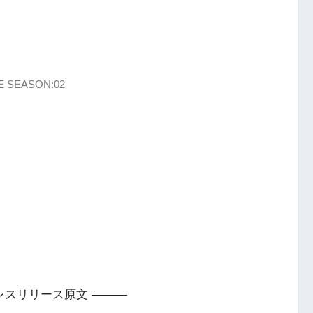
EASON:02
レスリリース原文 ———