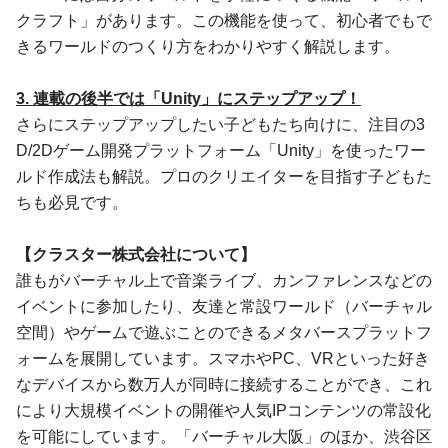
クラフト」があります。この機能を使って、初⼼者でもで
きるワールドのつくり⽅をわかりやすく解説します。
3. 連載の後半では「Unity」にステップアップ！
さらにステップアップしたい⼦どもたち向けに、注⽬の3
D/2Dゲーム開発プラットフォーム「Unity」を使ったワー
ルド作成法も解説。プロのクリエイターを⽬指す⼦どもた
ちも必⾒です。
【クラスター株式会社について】
誰もがバーチャル上で⾳楽ライブ、カンファレンスなどの
イベントに参加したり、友達と常設ワールド（バーチャル
空間）やゲームで遊ぶことのできるメタバースプラットフ
ォームを展開しています。スマホやPC、VRといった好き
なデバイスから数万⼈が同時に接続することができ、これ
により⼤規模イベントの開催や⼈気IPコンテンツの常設化
を可能にしています。「バーチャル⼤阪」のほか、渋⾕区