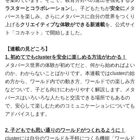
を集めています。そこで、教育分野への進出を強化する
ク
ラスターとコラボレーション
し、子どもたちが
安全に
メタ
バースを楽しみ、さらにメタバースに自分の世界をつくり
上げる
クリエイティブな体験ができる新連載
を、公式サイ
ト「コカネット」で開始しました。
【連載の⾒どころ】
1. 初めてでもclusterを安全に楽しめる⽅法がわかる！
メタバース世界の体験が初めてだと、何から始めればよい
のか、わからないことばかりです。本連載ではclusterの始
め⽅から、ワールド内での動き⽅、ワールドでの楽しみ⽅
などついて、⼦ども向けにわかりやすく解説します。メタ
バースはいろいろな⼈たちと交流できる場所でもあるの
で、安⼼して楽しむためのコミュニケーションについても
アドバイスします。
2. ⼦どもでも思い通りのワールドがつくれるように！
clusterには⾃分のワールドを⼿軽につくる機能「ワールド