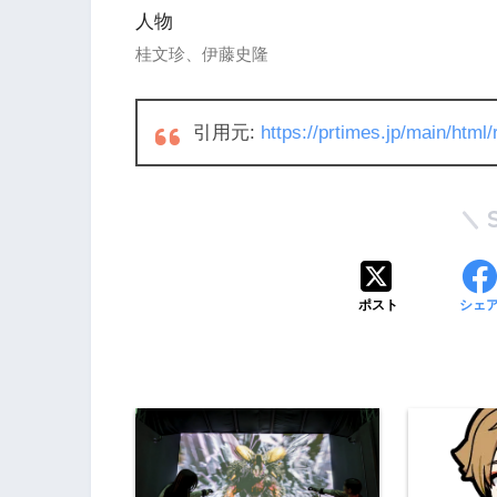
人物
桂文珍、伊藤史隆
引用元:
https://prtimes.jp/main/htm
ポスト
シェ