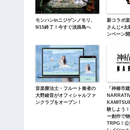
モンハンinニジゲンノモリ、
新コラボ楽
9/15終了！今すぐ淡路島へ
さんじ×太
ンペーン開
音楽療法士・フルート奏者の
「神椿市建
大野綾音がオフィシャルファ
NARRAT
ンクラブをオープン！
KAMITS
験しよう！
ー創作で物
TRPG！
レイツール「