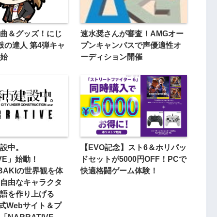
曲＆グッズ！にじ
速水奨さんが審査！AMGオー
鼓の達人 第4弾キャ
プンキャンパスで声優適性オ
始
ーディション開催
設中。
【EVO記念】スト6＆ホリパッ
IVE」始動！
ドセットが5000円OFF！PCで
UBAKIの世界観を体
快適格闘ゲーム体験！
自由なキャラクタ
語を作り上げる
公式Webサイト＆プ
NARRATIVE