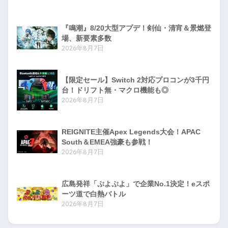
『鳴潮』8/20大型アプデ！剣仙・清宵＆景燃登
場、新要素多数
2026年8月7日
【限定セール】Switch 2対応プロコンが3千円
台！ドリフト無・マクロ機能も◎
2026年8月7日
REIGNITE主催Apex Legends大会！APAC
South＆EMEA強豪も参戦！
2026年8月7日
広島発祥「ぷよぷよ」で企業No.1決定！eスポ
ーツ道で白熱バトル
2026年8月7日