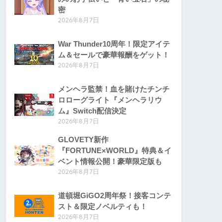
密
2026年8月7日
War Thunder10周年！限定アイテ
ム＆セールで豪華報酬をゲット！
2026年8月7日
メンヘラ監禁！血を賭けたチンチ
ロローグライト『メンヘラリウ
ム』Switch配信決定
2026年8月7日
GLOVETY新作
『FORTUNE×WORLD』特典＆イ
ベント情報公開！豪華限定版も
2026年8月7日
道頓堀GiGO2周年祭！接客コンテ
スト＆限定ノベルティも！
2026年8月7日