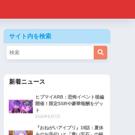
サイト内を検索
新着ニュース
ヒプマイARB：恐怖イベント後編
開催！限定SSRや豪華報酬をゲッ
ト
2026年8月7日
『おねがいアイプリ』19話：夏休
みのお手伝いと「青い宝石」の秘