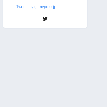
Tweets by gamepressjp