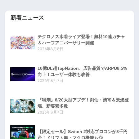
新着ニュース
テクロノス水着ライア登場！無料10連ガチャ
＆ハーフアニバーサリー開催
2026年8月8日
10億DL超TapNation、広告品質でARPU8.5%
向上！ユーザー体験も改善
2026年8月7日
『鳴潮』8/20大型アプデ！剣仙・清宵＆景燃登
場、新要素多数
2026年8月7日
【限定セール】Switch 2対応プロコンが3千円
台！ドリフト無・マクロ機能も◎