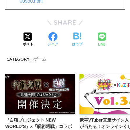
00930.html
SHARE
LINE
ポスト
シェア
はてブ
CATEGORY :
ゲーム
『白猫プロジェクト NEW
豪華VTuber直筆サイン
WORLD'S』×『呪術廻戦』コラボ
が当たる！オンラインくじK