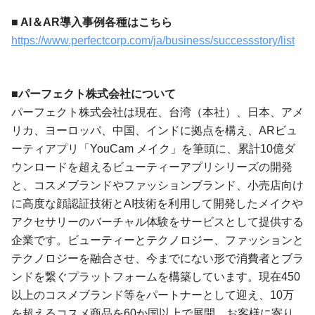
■ AI＆AR導入事例各種はこちら
https://www.perfectcorp.com/ja/business/successstory/list
■パーフェクト株式会社について
パーフェクト株式会社は現在、台湾（本社）、日本、アメ
リカ、ヨーロッパ、中国、インドに拠点を構え、ARビュ
ーティアプリ「YouCam メイク」を筆頭に、累計10億ダ
ウンロードを超えるビューティーアプリシリーズの開発
と、コスメブランドやファッションブランド、小売店向け
に高度な顔認証技術とAI技術を利用して開発したメイクや
アクセサリーのバーチャル体験をサービスとして提供する
企業です。ビューティーとテクノロジー、ファッションと
テクノロジーを融合させ、今までにない形で消費者とブラ
ンドを繋ぐプラットフォームを構築しています。現在450
以上のコスメブランド等をパートナーとして迎え、10万
を超えるコスメ商品を60か国以上で展開。お客様に寄り