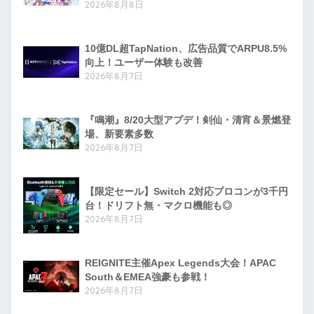
2026年8月8日
10億DL超TapNation、広告品質でARPU8.5%
向上！ユーザー体験も改善
2026年8月7日
『鳴潮』8/20大型アプデ！剣仙・清宵＆景燃登
場、新要素多数
2026年8月7日
【限定セール】Switch 2対応プロコンが3千円
台！ドリフト無・マクロ機能も◎
2026年8月7日
REIGNITE主催Apex Legends大会！APAC
South＆EMEA強豪も参戦！
2026年8月7日