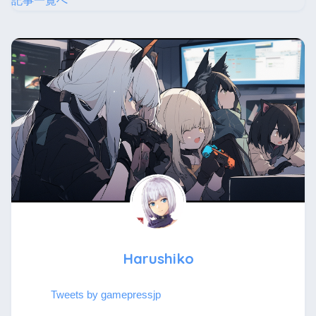
記事一覧へ
Harushiko
Tweets by gamepressjp