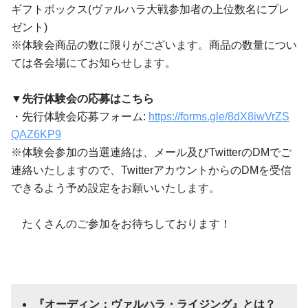
ギフトボックス(ヴァルハラ大戦参加者の上位数名にプレ
ゼント)
※体験会商品の数に限りがございます。商品の数量につい
ては各会場にてお知らせします。
▼先行体験会の応募はこちら
・先行体験会応募フォーム:
https://forms.gle/8dX8iwVrZS
QAZ6KP9
※体験会参加の当選連絡は、メール及びTwitterのDMでご
連絡いたしますので、TwitterアカウントからのDMを受信
できるよう予め設定をお願いいたします。
たくさんのご参加をお待ちしております！
『オーディン：ヴァルハラ・ライジング』とは？