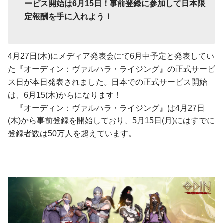
ービス開始は6月15日！事前登録に参加して日本限
定報酬を手に入れよう！
4月27日(木)にメディア発表会にて6月中予定と発表してい
た『オーディン：ヴァルハラ・ライジング』の正式サービ
ス日が本日発表されました。日本での正式サービス開始
は、6月15(木)からになります！
『オーディン：ヴァルハラ・ライジング』は4月27日
(木)から事前登録を開始しており、5月15日(月)にはすでに
登録者数は50万人を超えています。