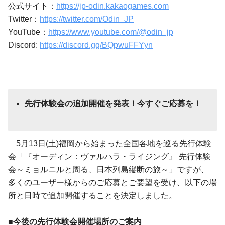
公式サイト：
https://jp-odin.kakaogames.com
Twitter：
https://twitter.com/Odin_JP
YouTube：
https://www.youtube.com/@odin_jp
Discord:
https://discord.gg/BQpwuFFYyn
先行体験会の追加開催を発表！今すぐご応募を！
5月13日(土)福岡から始まった全国各地を巡る先行体験
会「『オーディン：ヴァルハラ・ライジング』 先行体験
会～ミョルニルと周る、日本列島縦断の旅～」ですが、
多くのユーザー様からのご応募とご要望を受け、以下の場
所と日時で追加開催することを決定しました。
■今後の先行体験会開催場所のご案内