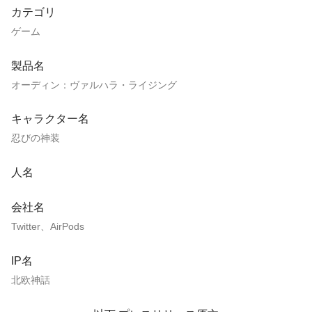
カテゴリ
ゲーム
製品名
オーディン：ヴァルハラ・ライジング
キャラクター名
忍びの神装
人名
会社名
Twitter、AirPods
IP名
北欧神話