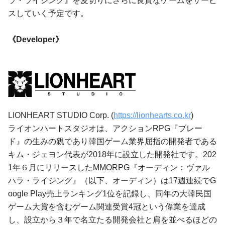
ラ・ライジング』を皮切りにさらに良質なゲームをサービ
スしていく予定です。
《Developer》
LIONHEART STUDIO Corp. (
https://lionhearts.co.kr
)
ライオンハートスタジオは、アクションRPG『ブレー
ド』の生みの親であり韓国ゲーム業界屈指の開発者である
キム・ジェヨン代表が2018年に設立した開発社です。202
1年６月にリリースしたMMORPG『オーディン：ヴァル
ハラ・ライジング』（以下、オーディン）は17週連続でG
oogle Play売上ランキング1位を記録し、同年の大韓民国
ゲーム大賞を含むゲーム関連受賞4冠という偉業を達成
し、設立から３年で名立たる開発会社と肩を並べるほどの