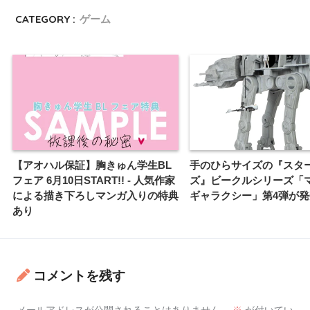
CATEGORY :
ゲーム
【アオハル保証】胸きゅん学生BL
手のひらサイズの『スタ
フェア 6月10日START!! - 人気作家
ズ』ビークルシリーズ「
による描き下ろしマンガ入りの特典
ギャラクシー」第4弾が発
あり
コメントを残す
メールアドレスが公開されることはありません。
※
が付いてい