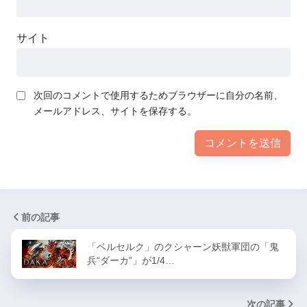
サイト
次回のコメントで使用するためブラウザーに自分の名前、
メールアドレス、サイトを保存する。
前の記事
「ベルセルク」のクシャーン妖獣軍団の「鬼
兵“ダーカ”」が1/4…
次の記事