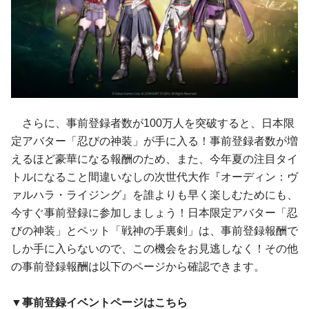
さらに、事前登録者数が100万人を突破すると、日本限
定アバター「忍びの神装」が手に入る！事前登録者数が増
えるほど豪華になる報酬のため、また、今年夏の注目タイ
トルになること間違いなしの次世代大作『オーディン：ヴ
ァルハラ・ライジング』を誰よりも早く楽しむためにも、
今すぐ事前登録に参加しましょう！日本限定アバター「忍
びの神装」とペット「戦神の手裏剣」は、事前登録報酬で
しか手に入らないので、この機会をお見逃しなく！その他
の事前登録報酬は以下のページから確認できます。
▼事前登録イベントページはこちら