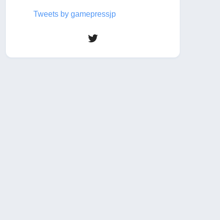
Tweets by gamepressjp