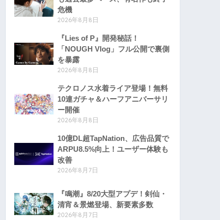
危機
2026年8月8日
『Lies of P』開発秘話！
「NOUGH Vlog」フル公開で裏側
を暴露
2026年8月8日
テクロノス水着ライア登場！無料
10連ガチャ＆ハーフアニバーサリ
ー開催
2026年8月8日
10億DL超TapNation、広告品質で
ARPU8.5%向上！ユーザー体験も
改善
2026年8月7日
『鳴潮』8/20大型アプデ！剣仙・
清宵＆景燃登場、新要素多数
2026年8月7日