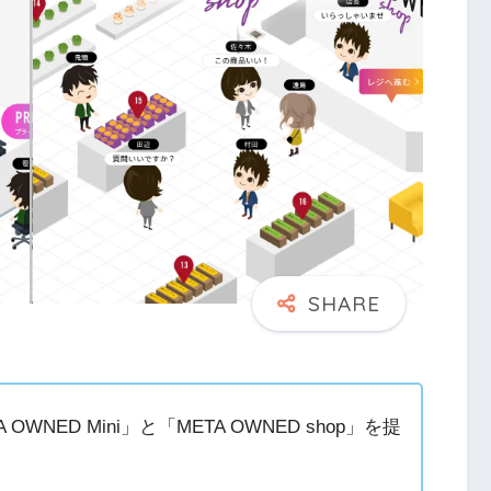
NED Mini」と「META OWNED shop」を提