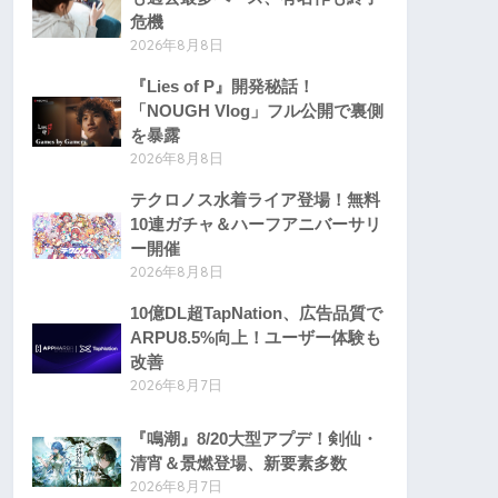
危機
2026年8月8日
『Lies of P』開発秘話！
「NOUGH Vlog」フル公開で裏側
を暴露
2026年8月8日
テクロノス水着ライア登場！無料
10連ガチャ＆ハーフアニバーサリ
ー開催
2026年8月8日
10億DL超TapNation、広告品質で
ARPU8.5%向上！ユーザー体験も
改善
2026年8月7日
『鳴潮』8/20大型アプデ！剣仙・
清宵＆景燃登場、新要素多数
2026年8月7日