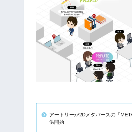
アートリーが2Dメタバースの「META OW
供開始