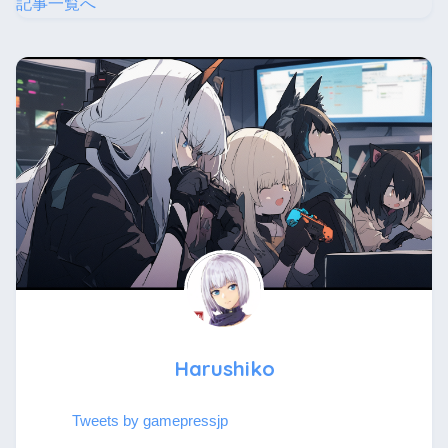
記事一覧へ
Harushiko
Tweets by gamepressjp