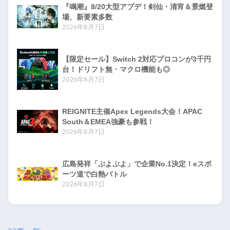
『鳴潮』8/20大型アプデ！剣仙・清宵＆景燃登
場、新要素多数
2026年8月7日
【限定セール】Switch 2対応プロコンが3千円
台！ドリフト無・マクロ機能も◎
2026年8月7日
REIGNITE主催Apex Legends大会！APAC
South＆EMEA強豪も参戦！
2026年8月7日
広島発祥「ぷよぷよ」で企業No.1決定！eスポ
ーツ道で白熱バトル
2026年8月7日