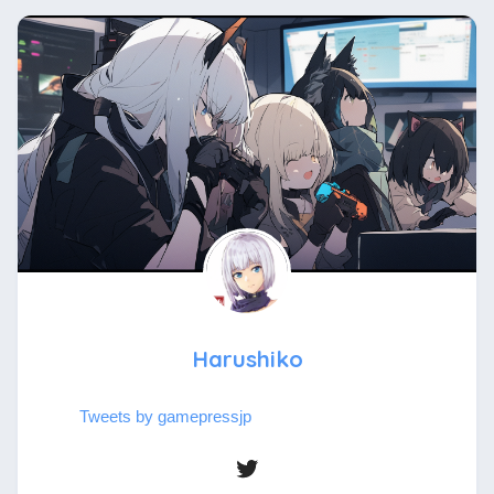
Harushiko
Tweets by gamepressjp