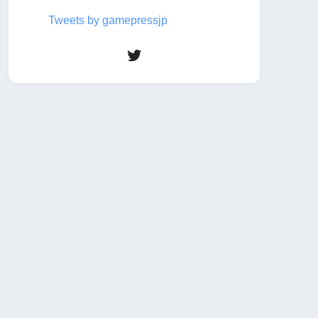
Tweets by gamepressjp