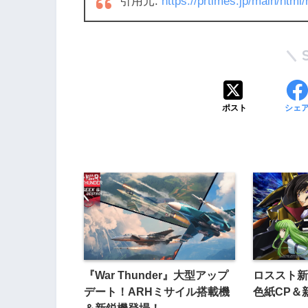
引用元:
https://prtimes.jp/main/htm
ポスト
シェ
『War Thunder』大型アップ
ロススト新
デート！ARHミサイル搭載機
色紙CP＆
＆新鋭機登場！