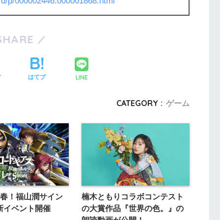
l/rd/p/000002446.000001868.html
SHARE
LINE
ア
はてブ
CATEGORY :
ゲーム
春！福山潤サイン
楠木ともりコラボコンテスト
新イベント開催
の大賞作品『世界の色。』の
朗読動画が公開！