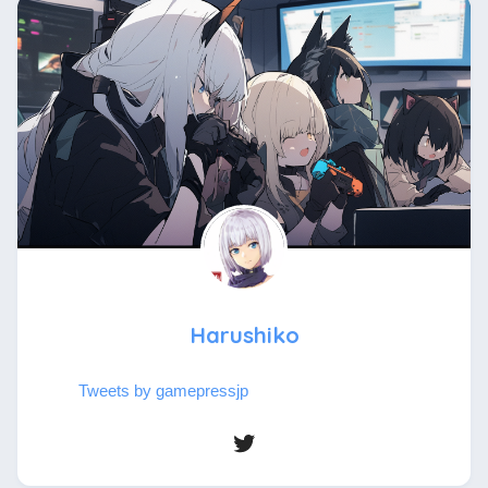
Harushiko
Tweets by gamepressjp