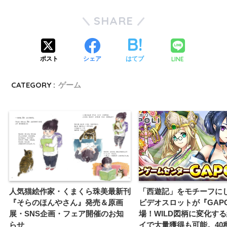
SHARE
LINE
ポスト
シェア
はてブ
CATEGORY :
ゲーム
人気猫絵作家・くまくら珠美最新刊
「西遊記」をモチーフに
『そらのほんやさん』発売＆原画
ビデオスロットが『GAPO
展・SNS企画・フェア開催のお知
場！WILD図柄に変化す
らせ
イで大量獲得も可能。40