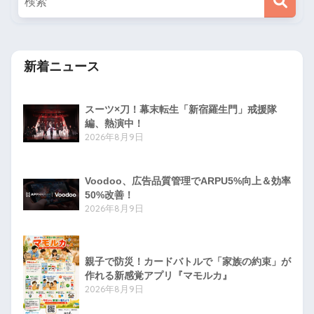
新着ニュース
スーツ×刀！幕末転生「新宿羅生門」戒援隊
編、熱演中！
2026年8月9日
Voodoo、広告品質管理でARPU5%向上＆効率
50%改善！
2026年8月9日
親子で防災！カードバトルで「家族の約束」が
作れる新感覚アプリ『マモルカ』
2026年8月9日