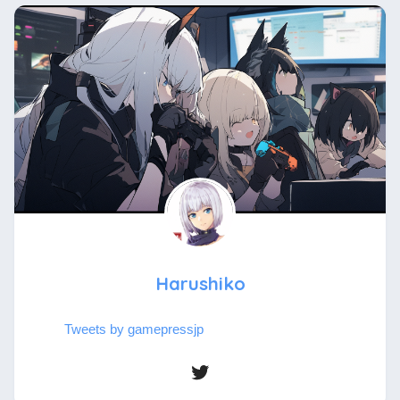
Harushiko
Tweets by gamepressjp