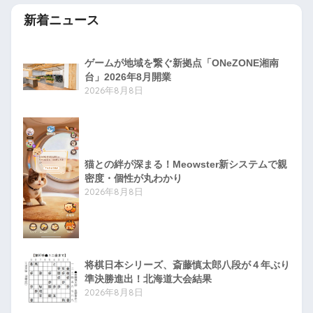
新着ニュース
ゲームが地域を繋ぐ新拠点「ONeZONE湘南
台」2026年8月開業
2026年8月8日
猫との絆が深まる！Meowster新システムで親
密度・個性が丸わかり
2026年8月8日
将棋日本シリーズ、斎藤慎太郎八段が４年ぶり
準決勝進出！北海道大会結果
2026年8月8日