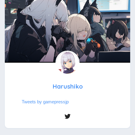
Harushiko
Tweets by gamepressjp