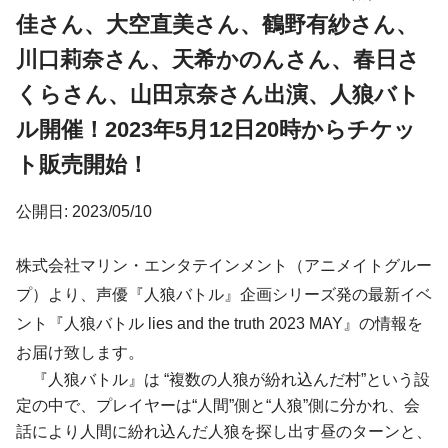
佳さん、大空直美さん、鶴野有紗さん、
川口莉奈さん、天希かのんさん、春日さ
くらさん、山田京奈さん出演、人狼バト
ル開催！2023年5月12日20時からチケッ
ト販売開始！
公開日: 2023/05/10
株式会社マリン・エンタテインメント（アニメイトグルー
プ）より、声優『人狼バトル』企画シリーズ発の最新イベ
ント『人狼バトル lies and the truth 2023 MAY』の情報を
お届け致します。
『人狼バトル』は “複数の人狼が紛れ込んだ村”という設
定の中で、プレイヤーは“人間”側と“人狼”側に分かれ、会
話により人間に紛れ込んだ人狼を探し出す昼のターンと、