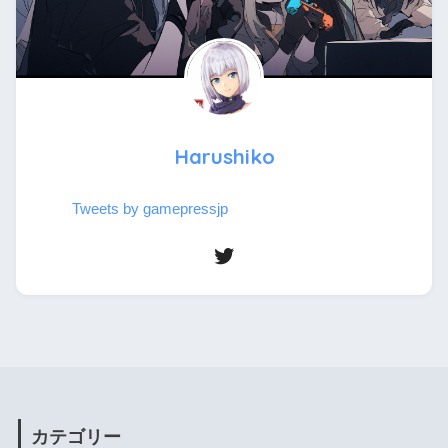
Harushiko
Tweets by gamepressjp
カテゴリー