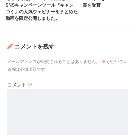
SNSキャンペーンツール『キャン
賞を受賞
つく』の人気ウェビナーをまとめた
動画を限定公開しました。
コメントを残す
メールアドレスが公開されることはありません。
※
が付いてい
る欄は必須項目です
コメント
※