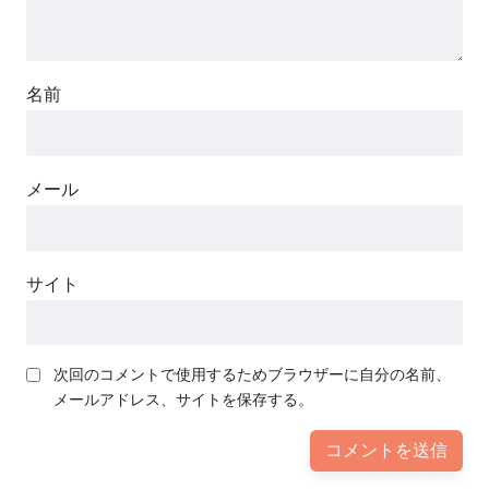
名前
メール
サイト
次回のコメントで使用するためブラウザーに自分の名前、
メールアドレス、サイトを保存する。