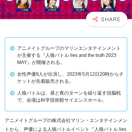
アニメイトグループのマリンエンタテインメント
が主催する『人狼バトル lies and the truth 2023
MAY』が開催される。
女性声優9人が出演し、2023年5月12日20時からチ
ケットが先着販売される。
人狼バトルは、昼と夜のターンを繰り返す頭脳戦
で、会場は科学技術館サイエンスホール。
アニメイトグループの株式会社マリン・エンタテインメン
トから、声優による人狼バトルイベント『人狼バトル lies