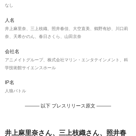
なし
人名
井上麻里奈、三上枝織、照井春佳、大空直美、鶴野有紗、川口莉
奈、天希かのん、春日さくら、山田京奈
会社名
アニメイトグループ、株式会社マリン・エンタテインメント、科
学技術館サイエンスホール
IP名
人狼バトル
——— 以下 プレスリリース原文 ———
井上麻里奈さん、三上枝織さん、照井春