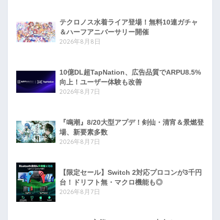
テクロノス水着ライア登場！無料10連ガチャ
＆ハーフアニバーサリー開催
2026年8月8日
10億DL超TapNation、広告品質でARPU8.5%
向上！ユーザー体験も改善
2026年8月7日
『鳴潮』8/20大型アプデ！剣仙・清宵＆景燃登
場、新要素多数
2026年8月7日
【限定セール】Switch 2対応プロコンが3千円
台！ドリフト無・マクロ機能も◎
2026年8月7日