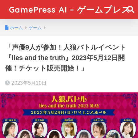
GamePress AI – ゲームプレス
ホーム
ゲーム
「声優9人が参加！人狼バトルイベント
『lies and the truth』2023年5月12日開
催！チケット販売開始！」
2023年5月10日