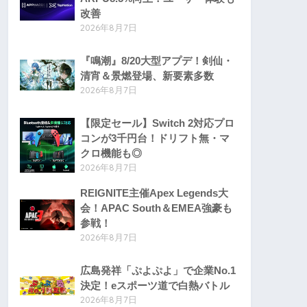
改善
2026年8月7日
『鳴潮』8/20大型アプデ！剣仙・
清宵＆景燃登場、新要素多数
2026年8月7日
【限定セール】Switch 2対応プロ
コンが3千円台！ドリフト無・マ
クロ機能も◎
2026年8月7日
REIGNITE主催Apex Legends大
会！APAC South＆EMEA強豪も
参戦！
2026年8月7日
広島発祥「ぷよぷよ」で企業No.1
決定！eスポーツ道で白熱バトル
2026年8月7日