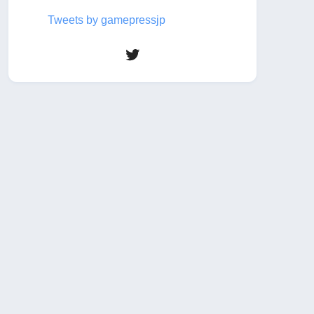
Tweets by gamepressjp