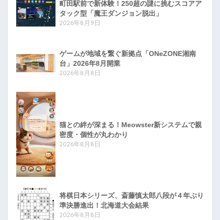
町田駅前で新体験！250超の謎に挑むスコアア
タック型「魔王ダンジョン脱出」
2026年8月9日
ゲームが地域を繋ぐ新拠点「ONeZONE湘南
台」2026年8月開業
2026年8月8日
猫との絆が深まる！Meowster新システムで親
密度・個性が丸わかり
2026年8月8日
将棋日本シリーズ、斎藤慎太郎八段が４年ぶり
準決勝進出！北海道大会結果
2026年8月8日