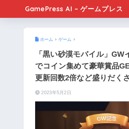
GamePress AI – ゲームプレス
ホーム
ゲーム
「黒い砂漠モバイル」GW
でコイン集めて豪華賞品G
更新回数2倍など盛りだく
2023年5月2日