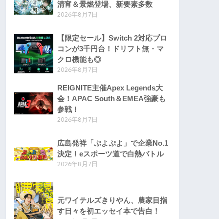
清宵＆景燃登場、新要素多数
2026年8月7日
【限定セール】Switch 2対応プロ
コンが3千円台！ドリフト無・マ
クロ機能も◎
2026年8月7日
REIGNITE主催Apex Legends大
会！APAC South＆EMEA強豪も
参戦！
2026年8月7日
広島発祥「ぷよぷよ」で企業No.1
決定！eスポーツ道で白熱バトル
2026年8月7日
元ワイテルズきりやん、農家目指
す日々を初エッセイ本で告白！