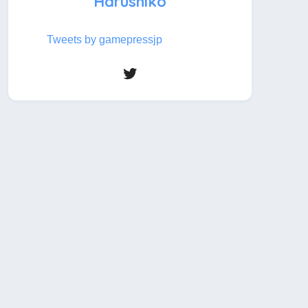
Harushiko
Tweets by gamepressjp