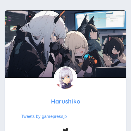
Harushiko
Tweets by gamepressjp