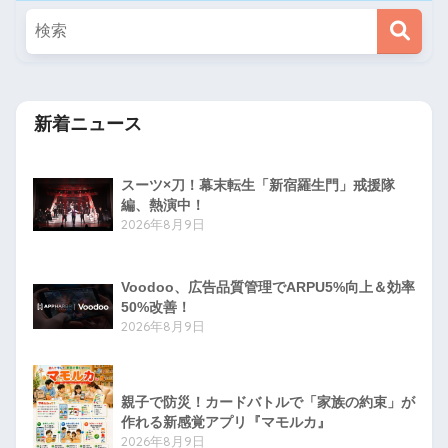
新着ニュース
スーツ×刀！幕末転生「新宿羅生門」戒援隊
編、熱演中！
2026年8月9日
Voodoo、広告品質管理でARPU5%向上＆効率
50%改善！
2026年8月9日
親子で防災！カードバトルで「家族の約束」が
作れる新感覚アプリ『マモルカ』
2026年8月9日