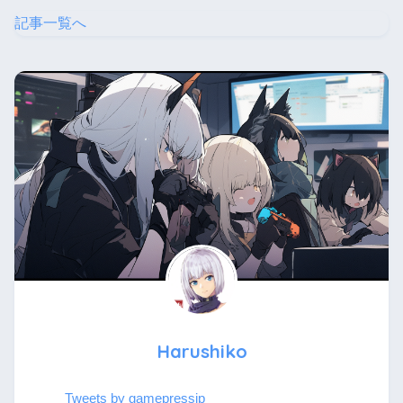
記事一覧へ
Harushiko
Tweets by gamepressjp