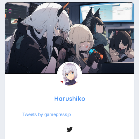
Harushiko
Tweets by gamepressjp