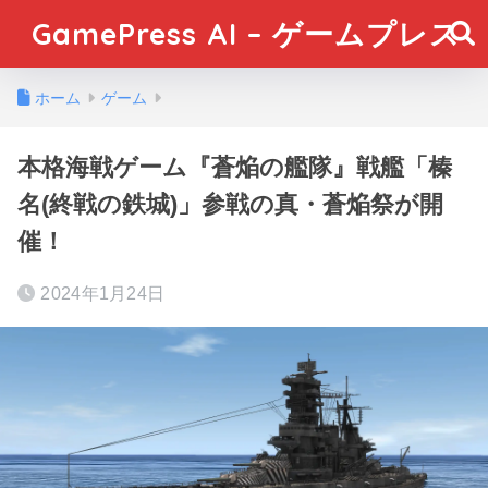
GamePress AI – ゲームプレス
ホーム
ゲーム
本格海戦ゲーム『蒼焔の艦隊』戦艦「榛
名(終戦の鉄城)」参戦の真・蒼焔祭が開
催！
2024年1月24日