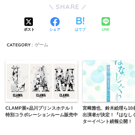
SHARE
LINE
ポスト
シェア
はてブ
CATEGORY :
ゲーム
CLAMP展×品川プリンスホテル！
宮﨑雅也、鈴木絵理ら10
特別コラボレーションルーム販売中
出演者が決定！『はなし
ターイベント続報公開！