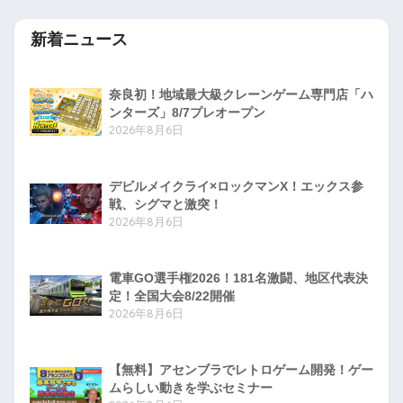
新着ニュース
奈良初！地域最大級クレーンゲーム専門店「ハ
ンターズ」8/7プレオープン
2026年8月6日
デビルメイクライ×ロックマンX！エックス参
戦、シグマと激突！
2026年8月6日
電車GO選手権2026！181名激闘、地区代表決
定！全国大会8/22開催
2026年8月6日
【無料】アセンブラでレトロゲーム開発！ゲー
ムらしい動きを学ぶセミナー