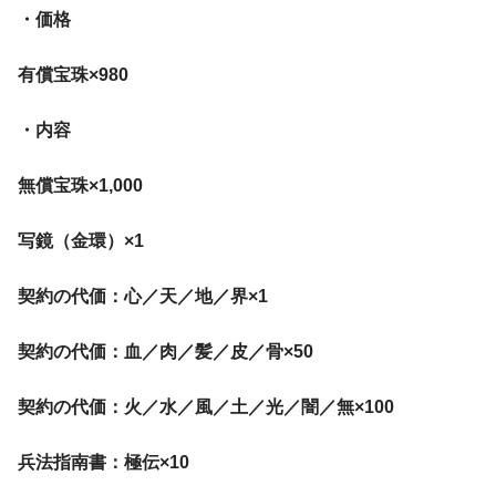
・価格
有償宝珠×980
・内容
無償宝珠×1,000
写鏡（金環）×1
契約の代価：心／天／地／界×1
契約の代価：血／肉／髪／皮／骨×50
契約の代価：火／水／風／土／光／闇／無×100
兵法指南書：極伝×10