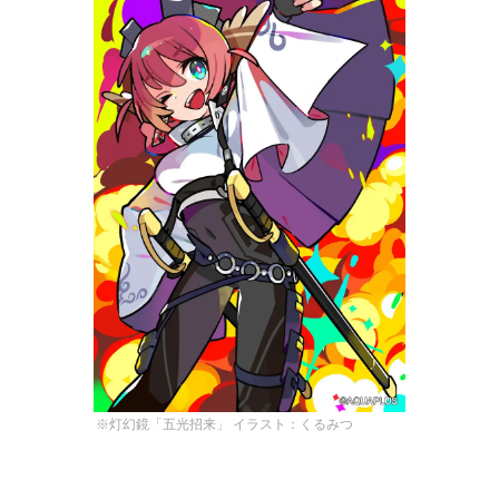
※灯幻鏡「五光招来」 イラスト：くるみつ