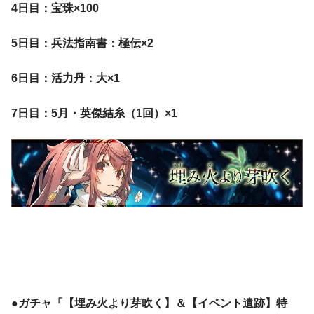
4日目：宝珠×100
5日目：兵法指南書：極伝×2
6日目：活力丹：大×1
7日目：5月・英傑結糸（1回）×1
●ガチャ「【埋み火より芽吹く】＆【イベント遺跡】特