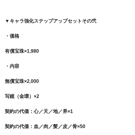
▼キャラ強化ステップアップセットその弐
・価格
有償宝珠×1,980
・内容
無償宝珠×2,000
写鏡（金環）×2
契約の代価：心／天／地／界×1
契約の代価：血／肉／髪／皮／骨×50