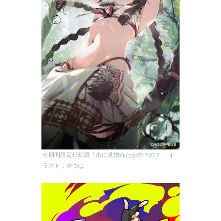
※期間限定灯幻鏡「余に見惚れたかの？の？」 イ
ラスト：やつは