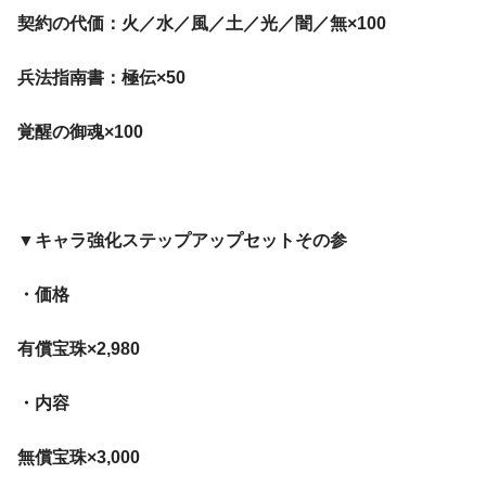
契約の代価：火／水／風／土／光／闇／無×100
兵法指南書：極伝×50
覚醒の御魂×100
▼キャラ強化ステップアップセットその参
・価格
有償宝珠×2,980
・内容
無償宝珠×3,000