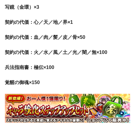
写鏡（金環）×3
契約の代価：心／天／地／界×1
契約の代価：血／肉／髪／皮／骨×50
契約の代価：火／水／風／土／光／闇／無×100
兵法指南書：極伝×100
覚醒の御魂×150