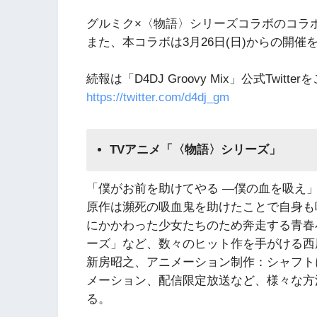
グルミク×〈物語〉シリーズコラボのコラ
また、本コラボは3月26日(日)からの開催
続報は「D4DJ Groovy Mix」公式Twitt
https://twitter.com/d4dj_gm
TVアニメ「〈物語〉シリーズ」
「僕がお前を助けてやる —僕の血を吸え
原作は瀕死の吸血鬼を助けたことで自身も
にかかわった少女たちのため奔走する青春
ーズ」など、数々のヒット作を手がける西
新房昭之、アニメーション制作：シャフト
メーション、配信限定放送など、様々な方
る。