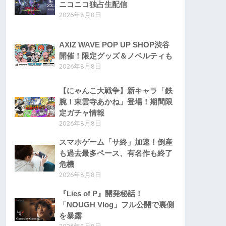
ニコニコ独占生配信
2026年8月8日
AXIZ WAVE POP UP SHOP渋谷
開催！限定グッズ＆ノベルティも
2026年8月8日
【にゃんこ大戦争】新キャラ「鉄
腕！東雲寺あかね」登場！期間限
定ガチャ情報
2026年8月8日
スマホゲーム「サ終」加速！倒産
も過去最多ペース、有名作も終了
危機
2026年8月8日
『Lies of P』開発秘話！
「NOUGH Vlog」フル公開で裏側
を暴露