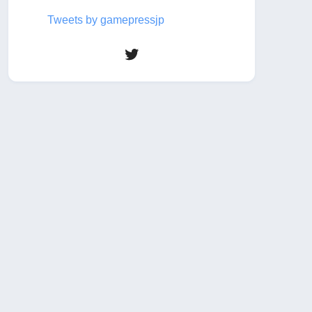
Tweets by gamepressjp