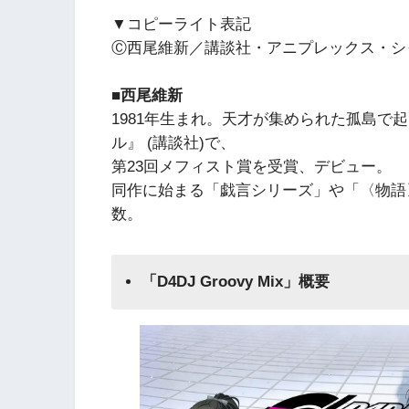
▼コピーライト表記
Ⓒ西尾維新／講談社・アニプレックス・シ
■西尾維新
1981年生まれ。天才が集められた孤島で
ル』 (講談社)で、
第23回メフィスト賞を受賞、デビュー。
同作に始まる「戯言シリーズ」や「〈物語
数。
「D4DJ Groovy Mix」概要