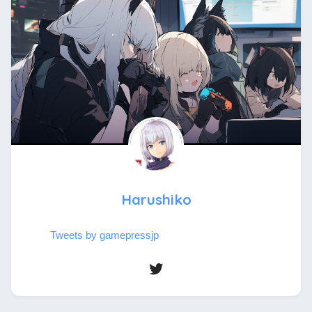
Harushiko
Tweets by gamepressjp