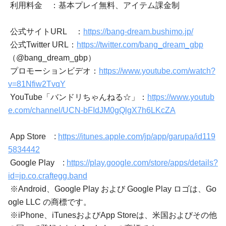
利用料金 ：基本プレイ無料、アイテム課金制
公式サイトURL ：
https://bang-dream.bushimo.jp/
公式Twitter URL：
https://twitter.com/bang_dream_gbp
（@bang_dream_gbp）
プロモーションビデオ：
https://www.youtube.com/watch?
v=81Nfiw2TvqY
YouTube「バンドリちゃんねる☆」：
https://www.youtub
e.com/channel/UCN-bFIdJM0gQlgX7h6LKcZA
App Store :
https://itunes.apple.com/jp/app/garupa/id119
5834442
Google Play :
https://play.google.com/store/apps/details?
id=jp.co.craftegg.band
※Android、Google Play および Google Play ロゴは、Go
ogle LLC の商標です。
※iPhone、iTunesおよびApp Storeは、米国およびその他