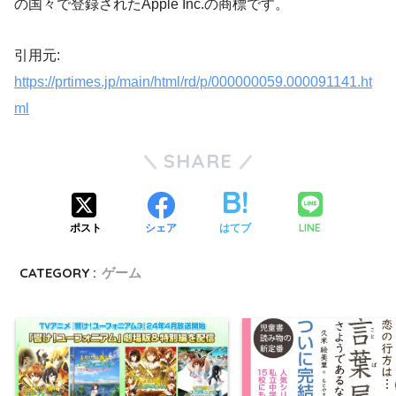
の国々で登録されたApple Inc.の商標です。
引用元:
https://prtimes.jp/main/html/rd/p/000000059.000091141.ht
ml
SHARE
LINE
ポスト
シェア
はてブ
CATEGORY :
ゲーム