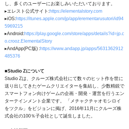
し、多くのユーザーにお楽しみいただいております。
▸エレスト公式サイト:
https://elementalstory.com
▸iOS:
https://itunes.apple.com/jp/app/erementarusutori/id94
5969215
▸Android:
https://play.google.com/store/apps/details?id=jp.c
o.crooz.ElementalStory
▸AndApp(PC版) :
https://www.andapp.jp/apps/5631362912
485376
■
S
tudio
Z
について
Studio Zは、クルーズ株式会社にて数々のヒット作を世に
送り出してきたゲームクリエイターを集結し、少数精鋭で
スマートフォン向けゲームの企画・開発・運営を行うエン
ターテインメント企業です。 「メチャクチャオモシロイ
をツクル」をビジョンに掲げ、2016年11月にクルーズ株
式会社の100％子会社として誕生しました。