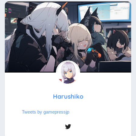
Harushiko
Tweets by gamepressjp