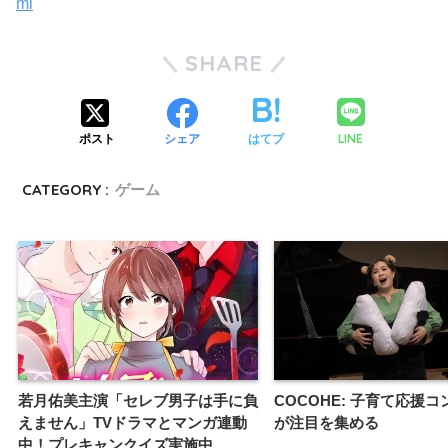
ml
SHARE
LINE
ポスト
シェア
はてブ
CATEGORY :
ゲーム
若月佑美主演「セレブ男子は手に負
COCOHE: 子育て応援
えません」TVドラマとマンガ連動
が注目を集める
中！プレキャンクイズ実施中