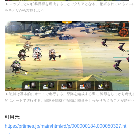
▲ マップごとの任務目標を達成することでクリアとなる。 配置されているマス
を考えながら攻略しよう
▲ 戦闘は基本的にオートで進行する。部隊を編成する際に 陣形をしっかり考え
的にオートで進行する。部隊を編成する際に 陣形をしっかり考えることが勝利
引用元:
https://prtimes.jp/main/html/rd/p/000000184.000050327.ht