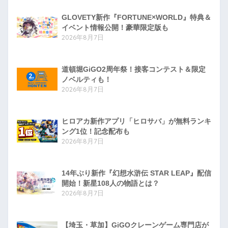
GLOVETY新作『FORTUNE×WORLD』特典＆
イベント情報公開！豪華限定版も
2026年8月7日
道頓堀GiGO2周年祭！接客コンテスト＆限定
ノベルティも！
2026年8月7日
ヒロアカ新作アプリ「ヒロサバ」が無料ランキ
ング1位！記念配布も
2026年8月7日
14年ぶり新作『幻想水滸伝 STAR LEAP』配信
開始！新星108人の物語とは？
2026年8月7日
【埼玉・草加】GiGOクレーンゲーム専門店が