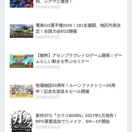
戦、シグマと激突！
2026年8月6日
電車GO選手権2026！181名激闘、地区代表決
定！全国大会8/22開催
2026年8月6日
【無料】アセンブラでレトロゲーム開発！ゲー
ムらしい動きを学ぶセミナー
2026年8月6日
牧場物語30周年！ルーンファクトリー20周
年！記念生放送＆セール開催
2026年8月6日
新作STG『カラスBORN』2027年1月発売！
RPG要素追加でリメイク、8/8～CF開始
2026年8月6日