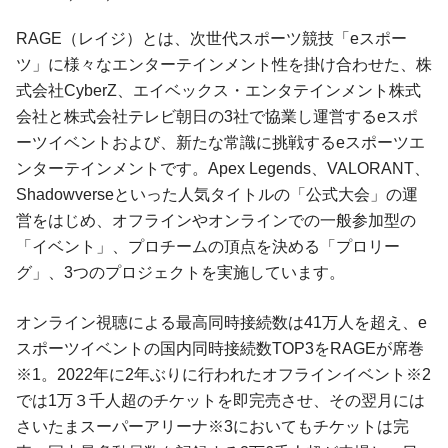
RAGE（レイジ）とは、次世代スポーツ競技「eスポー
ツ」に様々なエンターテインメント性を掛け合わせた、株
式会社CyberZ、エイベックス・エンタテインメント株式
会社と株式会社テレビ朝日の3社で協業し運営するeスポ
ーツイベントおよび、新たな常識に挑戦するeスポーツエ
ンターテインメントです。Apex Legends、VALORANT、
Shadowverseといった人気タイトルの「公式大会」の運
営をはじめ、オフラインやオンラインでの一般参加型の
「イベント」、プロチームの頂点を決める「プロリー
グ」、3つのプロジェクトを実施しています。
オンライン視聴による最高同時接続数は41万人を超え、e
スポーツイベントの国内同時接続数TOP3をRAGEが席巻
※1。2022年に2年ぶりに行われたオフラインイベント※2
では1万３千人超のチケットを即完売させ、その翌月には
さいたまスーパーアリーナ※3においてもチケットは完