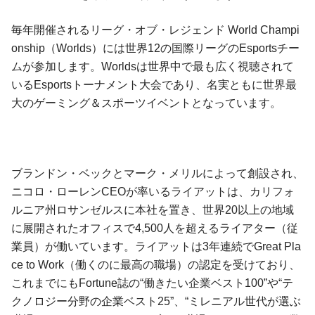
毎年開催されるリーグ・オブ・レジェンド World Champi
onship（Worlds）には世界12の国際リーグのEsportsチー
ムが参加します。Worldsは世界中で最も広く視聴されて
いるEsportsトーナメント大会であり、名実ともに世界最
大のゲーミング＆スポーツイベントとなっています。
ブランドン・ベックとマーク・メリルによって創設され、
ニコロ・ローレンCEOが率いるライアットは、カリフォ
ルニア州ロサンゼルスに本社を置き、世界20以上の地域
に展開されたオフィスで4,500人を超えるライアター（従
業員）が働いています。ライアットは3年連続でGreat Pla
ce to Work（働くのに最高の職場）の認定を受けており、
これまでにもFortune誌の“働きたい企業ベスト100”や“テ
クノロジー分野の企業ベスト25”、“ミレニアル世代が選ぶ