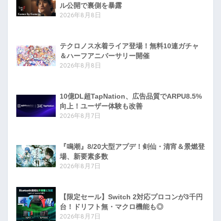
ル公開で裏側を暴露
2026年8月8日
テクロノス水着ライア登場！無料10連ガチャ
＆ハーフアニバーサリー開催
2026年8月8日
10億DL超TapNation、広告品質でARPU8.5%
向上！ユーザー体験も改善
2026年8月7日
『鳴潮』8/20大型アプデ！剣仙・清宵＆景燃登
場、新要素多数
2026年8月7日
【限定セール】Switch 2対応プロコンが3千円
台！ドリフト無・マクロ機能も◎
2026年8月7日