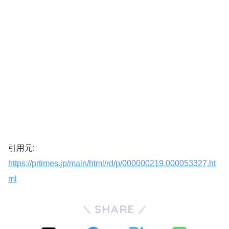
引用元:
https://prtimes.jp/main/html/rd/p/000000219.000053327.ht
ml
SHARE