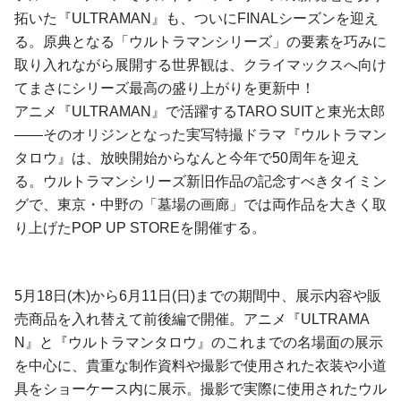
拓いた『ULTRAMAN』も、ついにFINALシーズンを迎え
る。原典となる「ウルトラマンシリーズ」の要素を巧みに
取り入れながら展開する世界観は、クライマックスへ向け
てまさにシリーズ最高の盛り上がりを更新中！
アニメ『ULTRAMAN』で活躍するTARO SUITと東光太郎
――そのオリジンとなった実写特撮ドラマ『ウルトラマン
タロウ』は、放映開始からなんと今年で50周年を迎え
る。ウルトラマンシリーズ新旧作品の記念すべきタイミン
グで、東京・中野の「墓場の画廊」では両作品を大きく取
り上げたPOP UP STOREを開催する。
5月18日(木)から6月11日(日)までの期間中、展示内容や販
売商品を入れ替えて前後編で開催。アニメ『ULTRAMA
N』と『ウルトラマンタロウ』のこれまでの名場面の展示
を中心に、貴重な制作資料や撮影で使用された衣装や小道
具をショーケース内に展示。撮影で実際に使用されたウル