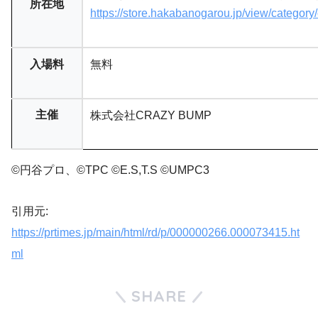
所在地
https://store.hakabanogarou.jp/view/category
入場料
無料
主催
株式会社CRAZY BUMP
©️円谷プロ、©TPC ©E.S,T.S ©UMPC3
引用元:
https://prtimes.jp/main/html/rd/p/000000266.000073415.ht
ml
SHARE