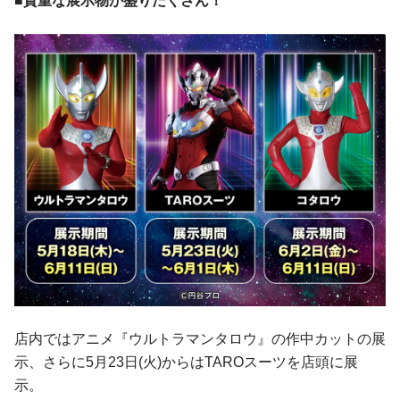
■貴重な展示物が盛りだくさん！
店内ではアニメ『ウルトラマンタロウ』の作中カットの展
示、さらに5月23日(火)からはTAROスーツを店頭に展
示。