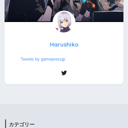
Harushiko
Tweets by gamepressjp
カテゴリー