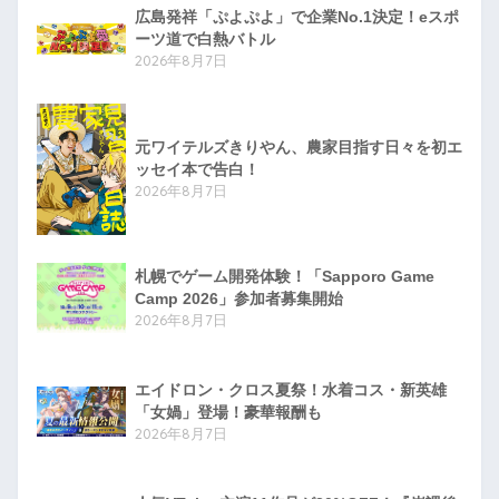
広島発祥「ぷよぷよ」で企業No.1決定！eスポ
ーツ道で白熱バトル
2026年8月7日
元ワイテルズきりやん、農家目指す日々を初エ
ッセイ本で告白！
2026年8月7日
札幌でゲーム開発体験！「Sapporo Game
Camp 2026」参加者募集開始
2026年8月7日
エイドロン・クロス夏祭！水着コス・新英雄
「女媧」登場！豪華報酬も
2026年8月7日