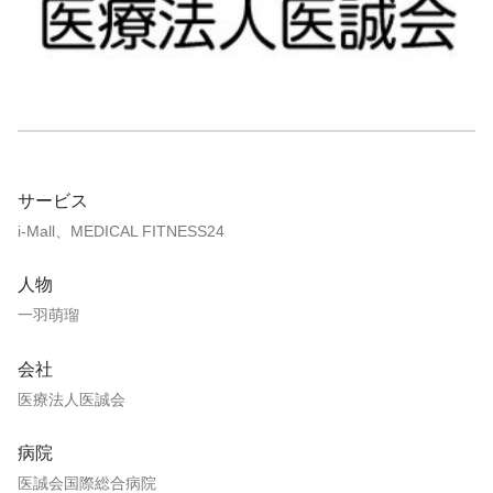
サービス
i-Mall、MEDICAL FITNESS24
人物
一羽萌瑠
会社
医療法人医誠会
病院
医誠会国際総合病院