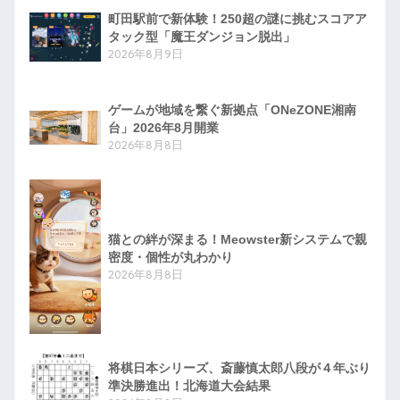
町田駅前で新体験！250超の謎に挑むスコアア
タック型「魔王ダンジョン脱出」
2026年8月9日
ゲームが地域を繋ぐ新拠点「ONeZONE湘南
台」2026年8月開業
2026年8月8日
猫との絆が深まる！Meowster新システムで親
密度・個性が丸わかり
2026年8月8日
将棋日本シリーズ、斎藤慎太郎八段が４年ぶり
準決勝進出！北海道大会結果