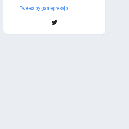
Tweets by gamepressjp