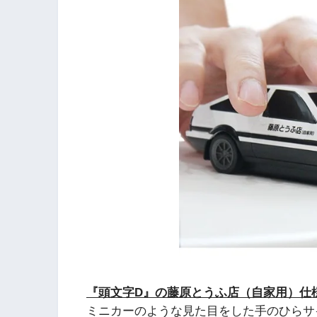
『頭文字D』の藤原とうふ店（自家用）仕様
ミニカーのような見た目をした手のひらサ