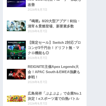
改善
2026年8月7日
『鳴潮』8/20大型アプデ！剣仙・
清宵＆景燃登場、新要素多数
2026年8月7日
【限定セール】Switch 2対応プロ
コンが3千円台！ドリフト無・マ
クロ機能も◎
2026年8月7日
REIGNITE主催Apex Legends大
会！APAC South＆EMEA強豪も
参戦！
2026年8月7日
広島発祥「ぷよぷよ」で企業No.1
決定！eスポーツ道で白熱バトル
2026年8月7日