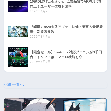
10億DL超TapNation、広告品質でARPU8.5%
向上！ユーザー体験も改善
2026年8月7日
『鳴潮』8/20大型アプデ！剣仙・清宵＆景燃登
場、新要素多数
2026年8月7日
【限定セール】Switch 2対応プロコンが3千円
台！ドリフト無・マクロ機能も◎
2026年8月7日
記事一覧へ