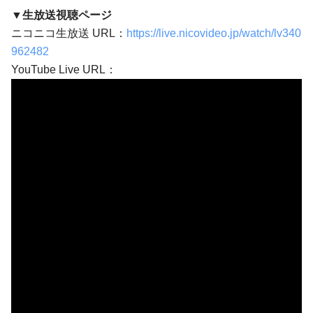
▼生放送視聴ページ
ニコニコ生放送 URL：
https://live.nicovideo.jp/watch/lv340
962482
YouTube Live URL：