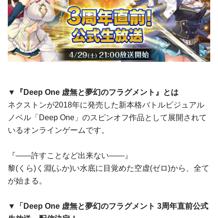
▼
『
Deep One 虚無と夢幻のフラグメント
』
とは
ネクストンが2018年に発売した新本格バトルビジュアル
ノベル「Deep One」のスピンオフ作品として展開されて
いるオンラインゲームです。
『――許すことなど出来ない――』
黎(くら)く淵(ふか)い水底に目覚めた空虚(ゼロ)から、全て
が始まる。
▼
「Deep
One
虚無と夢幻のフラグメント
3周年直前
公式