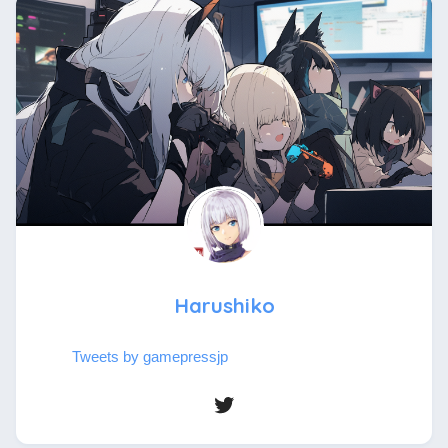
Harushiko
Tweets by gamepressjp