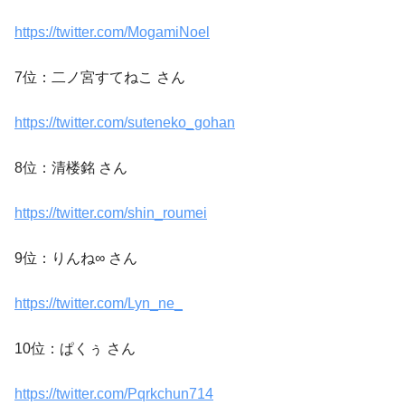
https://twitter.com/MogamiNoel
7位：二ノ宮すてねこ さん
https://twitter.com/suteneko_gohan
8位：清楼銘 さん
https://twitter.com/shin_roumei
9位：りんね∞ さん
https://twitter.com/Lyn_ne_
10位：ぱくぅ さん
https://twitter.com/Pqrkchun714