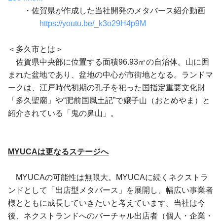
・佐賀県が作成した当社開発のメタバース紹介動画
https://youtu.be/_k3o29H4p9M
＜多久市とは＞
佐賀県中央部に位置する面積96.93㎡の自治体。山に囲
まれた盆地であり、盆地の中心が市街地となる。ランドマ
ークは、江戸時代初期の孔子を祀った国指定重要文化財
「多久聖廟」や“肥前国風土記”で嬢子山（おとめやま）と
紹介されている「鬼の鼻山」。
MYUCAは更なるステージへ
MYUCAの可能性は無限大。MYUCAに続くネクストラ
ンドとして「出店型メタバース」を展開し、幅広い事業者
様とともに成長していきたいと考えています。当社は今
後、ネクストランドへのバーチャル出店者（個人・企業・