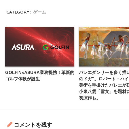
CATEGORY :
ゲーム
GOLFIN×ASURA業務提携！革新的
バレエダンサーを多く描
ゴルフ体験が誕生
のドガ”。ロバート・ハ
美術を手掛けたバレエが
小泉八雲「雪女」を題材
初演作も。
コメントを残す