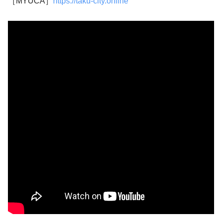
［MYUCA］
https://taku-city.online